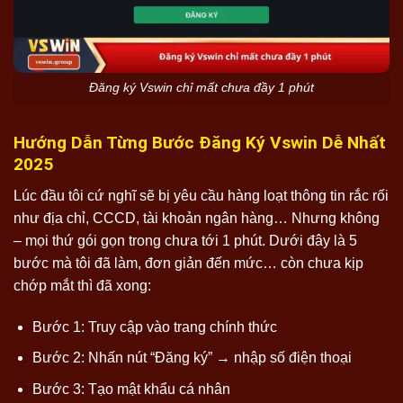
Đăng ký Vswin chỉ mất chưa đầy 1 phút
Hướng Dẫn Từng Bước Đăng Ký Vswin Dễ Nhất
2025
Lúc đầu tôi cứ nghĩ sẽ bị yêu cầu hàng loạt thông tin rắc rối
như địa chỉ, CCCD, tài khoản ngân hàng… Nhưng không
– mọi thứ gói gọn trong chưa tới 1 phút. Dưới đây là 5
bước mà tôi đã làm, đơn giản đến mức… còn chưa kịp
chớp mắt thì đã xong:
Bước 1: Truy cập vào trang chính thức
Bước 2: Nhấn nút “Đăng ký” → nhập số điện thoại
Bước 3: Tạo mật khẩu cá nhân