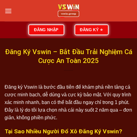
Chuyển
đến
nội
dung
ĐĂNG NHẬP
ĐĂNG KÝ ⭐
Đăng Ký Vswin – Bắt Đầu Trải Nghiệm Cá
Cược An Toàn 2025
Đăng ký Vswin là bước đầu tiên để khám phá nền tảng cá
cược minh bạch, dễ dùng và cực kỳ bảo mật. Với quy trình
xác minh nhanh, bạn có thể bắt đầu ngay chỉ trong 1 phút.
Đây là lý do tôi lựa chọn nhà cái này suốt 2 năm qua – đơn
giản, không phiền phức.
Tại Sao Nhiều Người Đổ Xô Đăng Ký Vswin?