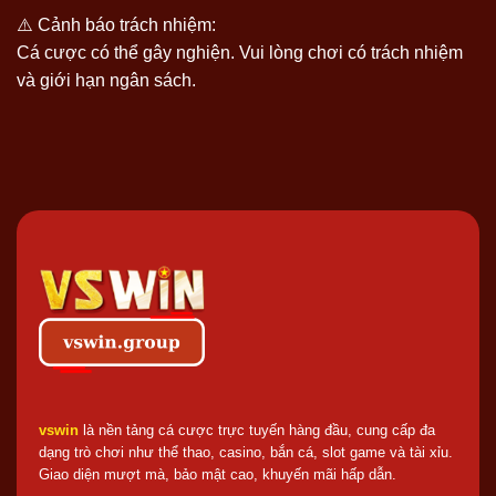
⚠️ Cảnh báo trách nhiệm:
Cá cược có thể gây nghiện. Vui lòng chơi có trách nhiệm
và giới hạn ngân sách.
vswin
là nền tảng cá cược trực tuyến hàng đầu, cung cấp đa
dạng trò chơi như thể thao, casino, bắn cá, slot game và tài xỉu.
Giao diện mượt mà, bảo mật cao, khuyến mãi hấp dẫn.