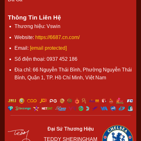
Thông Tin Liên Hệ
Thương hiệu: Vswin
Website:
https://6687.cn.com/
Email:
[email protected]
Số điện thoại: 0937 452 186
Địa chỉ: 66 Nguyễn Thái Bình, Phường Nguyễn Thái
Bình, Quận 1, TP. Hồ Chí Minh, Việt Nam
Đại Sứ Thương Hiệu
TEDDY SHERINGHAM