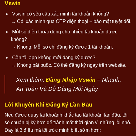
Vswin
Vswin có yêu cầu xác minh tài khoản không?
→ Có, xác minh qua OTP điện thoại – bảo mật tuyệt đối.
Một số điện thoại dùng cho nhiều tài khoản được
không?
→ Không. Mỗi số chỉ đăng ký được 1 tài khoản.
Cần tải app không mới đăng ký được?
→ Không bắt buộc. Có thể đăng ký ngay trên website.
Xem thêm:
Đăng Nhập Vswin
– Nhanh,
An Toàn Và Dễ Dàng Mỗi Ngày
Lời Khuyên Khi Đăng Ký Lần Đầu
Nếu được quay lại khoảnh khắc tạo tài khoản lần đầu, tôi
sẽ chuẩn bị kỹ hơn để tránh mất thời gian vì những lỗi nhỏ.
Đây là 3 điều mà tôi ước mình biết sớm hơn: