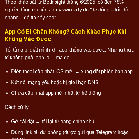
Theo khảo sát từ BetInsight tháng 6/2025, có đến 78%
người dùng ưu tiên app Vswin vì lý do “dễ dùng – tốc độ
nhanh – độ tin cậy cao”.
App Có Bị Chặn Không? Cách Khắc Phục Khi
Không Vào Được
Tôi từng bị giật mình khi app không vào được. Nhưng thực
tế không phải app lỗi – mà do:
Điện thoại cập nhật iOS mới → xung đột phiên bản app
Kết nối mạng yếu hoặc bị giới hạn DNS
Chưa cập nhật app mới nhất từ hệ thống
Cách xử lý:
Gỡ cài đặt → tải lại từ trang chính chủ
Dùng link tải dự phòng (được gửi qua Telegram hoặc