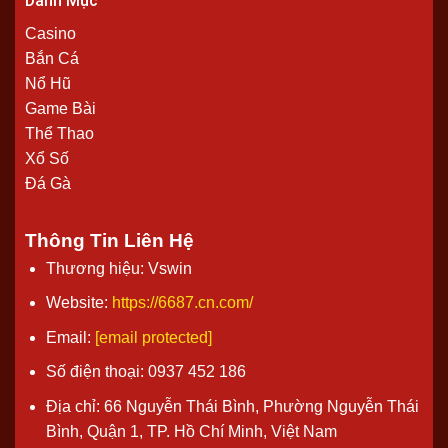
Danh Mục
Casino
Bắn Cá
Nổ Hũ
Game Bài
Thể Thao
Xổ Số
Đá Gà
Thông Tin Liên Hệ
Thương hiệu: Vswin
Website:
https://6687.cn.com/
Email:
[email protected]
Số điện thoại: 0937 452 186
Địa chỉ: 66 Nguyễn Thái Bình, Phường Nguyễn Thái
Bình, Quận 1, TP. Hồ Chí Minh, Việt Nam