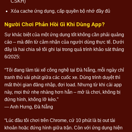
CSKH)
Xóa cache ứng dụng, cấp quyền bộ nhớ đầy đủ
Người Chơi Phản Hồi Gì Khi Dùng App?
Sự khác biệt của một ứng dụng tốt không cần phải quảng
cáo – mà đến từ cảm nhận của người dùng thực tế. Dưới
đây là hai chia sẻ tôi ghi lại trong quá trình khảo sát tháng
6/2025:
“Tôi đang làm tài xế công nghệ tại Đà Nẵng, mỗi ngày chỉ
tranh thủ vài phút giữa các cuốc xe. Dùng trình duyệt thì
mất thời gian đăng nhập, đợi load. Nhưng từ khi cài app
này, mọi thứ nhẹ nhàng hơn hẳn – mở là chơi, không bị
đứng hình, không lỡ kèo.”
— Anh Hưng, Đà Nẵng
“Lúc đầu tôi chơi trên Chrome, cứ 10 phút là bị out tài
khoản hoặc đứng hình giữa trận. Còn với ứng dụng hiện