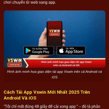
chơi chuyển từ web sang app.
Hình ảnh minh họa giao diện tải app Vswin trên cả Android và
iOS
Cách Tải App Vswin Mới Nhất 2025 Trên
Android Và iOS
“Tôi chỉ mất đúng 48 giây để cài xong app ” – đó là phản