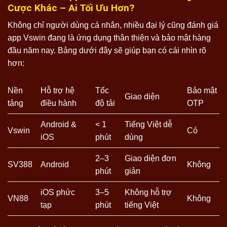
Cược Khác – Ai Tối Ưu Hơn?
Không chỉ người dùng cá nhân, nhiều đại lý cũng đánh giá
app Vswin đang là ứng dụng thân thiện và bảo mật hàng
đầu năm nay. Bảng dưới đây sẽ giúp bạn có cái nhìn rõ
hơn:
Nền
Hỗ trợ hệ
Tốc
Bảo mật
Giao diện
tảng
điều hành
độ tải
OTP
Android &
< 1
Tiếng Việt dễ
Vswin
Có
iOS
phút
dùng
2–3
Giao diện đơn
SV388
Android
Không
phút
giản
iOS phức
3–5
Không hỗ trợ
VN88
Không
tạp
phút
tiếng Việt