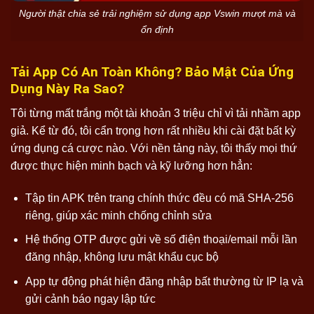
Người thật chia sẻ trải nghiệm sử dụng app Vswin mượt mà và
ổn định
Tải App Có An Toàn Không? Bảo Mật Của Ứng
Dụng Này Ra Sao?
Tôi từng mất trắng một tài khoản 3 triệu chỉ vì tải nhầm app
giả. Kể từ đó, tôi cẩn trọng hơn rất nhiều khi cài đặt bất kỳ
ứng dụng cá cược nào. Với nền tảng này, tôi thấy mọi thứ
được thực hiện minh bạch và kỹ lưỡng hơn hẳn:
Tập tin APK trên trang chính thức đều có mã SHA-256
riêng, giúp xác minh chống chỉnh sửa
Hệ thống OTP được gửi về số điện thoại/email mỗi lần
đăng nhập, không lưu mật khẩu cục bộ
App tự động phát hiện đăng nhập bất thường từ IP lạ và
gửi cảnh báo ngay lập tức