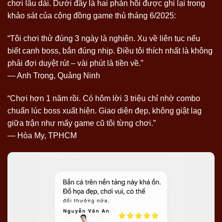
chơi lâu dài. Dưới đây là hai phản hồi được ghi lại trong
khảo sát của cộng đồng game thủ tháng 6/2025:
“Tôi chơi thử đúng 3 ngày là nghiện. Xu về liên tục nếu
biết canh boss, bắn đúng nhịp. Điều tôi thích nhất là không
phải đợi duyệt rút – vài phút là tiền về.”
— Anh Trọng, Quảng Ninh
“Chơi hơn 1 năm rồi. Có hôm lời 3 triệu chỉ nhờ combo
chuẩn lúc boss xuất hiện. Giao diện đẹp, không giật lag
giữa trận như mấy game cũ tôi từng chơi.”
— Hòa My, TPHCM