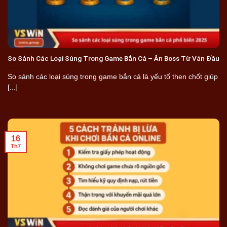
So Sánh Các Loại Súng Trong Game Bắn Cá – Ăn Boss Từ Ván Đầu
So sánh các loại súng trong game bắn cá là yếu tố then chốt giúp
[...]
16
Th7