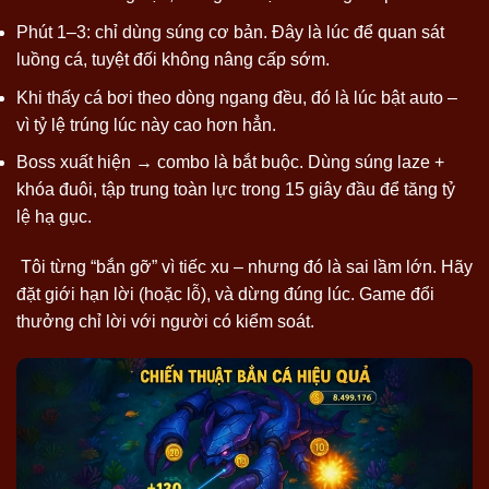
Phút 1–3: chỉ dùng súng cơ bản. Đây là lúc để quan sát
luồng cá, tuyệt đối không nâng cấp sớm.
Khi thấy cá bơi theo dòng ngang đều, đó là lúc bật auto –
vì tỷ lệ trúng lúc này cao hơn hẳn.
Boss xuất hiện → combo là bắt buộc. Dùng súng laze +
khóa đuôi, tập trung toàn lực trong 15 giây đầu để tăng tỷ
lệ hạ gục.
Tôi từng “bắn gỡ” vì tiếc xu – nhưng đó là sai lầm lớn. Hãy
đặt giới hạn lời (hoặc lỗ), và dừng đúng lúc. Game đổi
thưởng chỉ lời với người có kiểm soát.