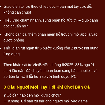
Giao diện tối ưu theo chiều dọc – bắn một tay cực dễ,
không cần chuột
Hiệu ứng chạm nhanh, súng phản hồi tức thì – giúp canh
góc chuẩn hơn
Không cần cài thêm phần mềm hỗ trợ, chỉ mở app là vào
được phòng
Thời gian rút ngắn từ 5 bước xuống còn 2 bước khi dùng
ứng dụng
Theo khảo sát từ VietBetPro tháng 6/2025: 83% người
chơi lâu năm đã chuyển hoàn toàn sang bản mobile – vì
sự tiện lợi và ít lỗi hơn so với trình duyệt PC.
3 Câu Người Mới Hay Hỏi Khi Chơi Bắn Cá
❓ Có cần nạp tiền mới được chơi?
→ Không. Có sẵn xu thử cho người mới vào game.