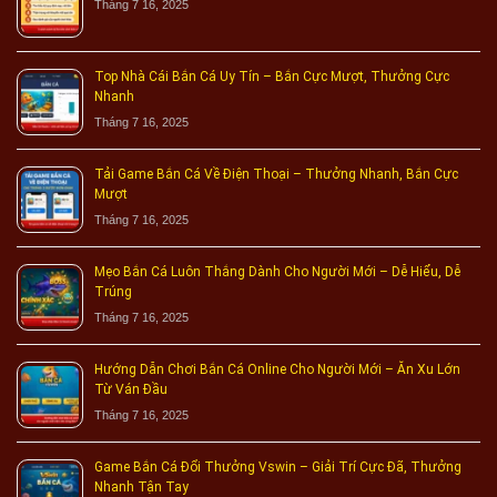
Tháng 7 16, 2025
Top Nhà Cái Bắn Cá Uy Tín – Bắn Cực Mượt, Thưởng Cực
Nhanh
Tháng 7 16, 2025
Tải Game Bắn Cá Về Điện Thoại – Thưởng Nhanh, Bắn Cực
Mượt
Tháng 7 16, 2025
Mẹo Bắn Cá Luôn Thắng Dành Cho Người Mới – Dễ Hiểu, Dễ
Trúng
Tháng 7 16, 2025
Hướng Dẫn Chơi Bắn Cá Online Cho Người Mới – Ăn Xu Lớn
Từ Ván Đầu
Tháng 7 16, 2025
Game Bắn Cá Đổi Thưởng Vswin – Giải Trí Cực Đã, Thưởng
Nhanh Tận Tay