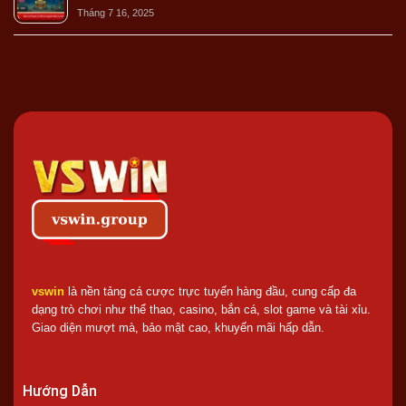
Tháng 7 16, 2025
vswin
là nền tảng cá cược trực tuyến hàng đầu, cung cấp đa
dạng trò chơi như thể thao, casino, bắn cá, slot game và tài xỉu.
Giao diện mượt mà, bảo mật cao, khuyến mãi hấp dẫn.
Hướng Dẫn