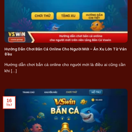
Hướng Dẫn Chơi Bắn Cá Online Cho Người Mới – Ăn Xu Lớn Từ Ván
Đầu
Hướng dẫn chơi bắn cá online cho người mới là điều ai cũng cần
khi [...]
16
Th7