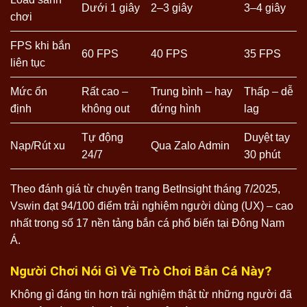
Dưới 1 giây
2–3 giây
3–4 giây
chơi
FPS khi bắn
60 FPS
40 FPS
35 FPS
liên tục
Mức ổn
Rất cao –
Trung bình – hay
Thấp – dễ
định
không out
đứng hình
lag
Tự động
Duyệt tay
Nạp/Rút xu
Qua Zalo Admin
24/7
30 phút
Theo đánh giá từ chuyên trang BetInsight tháng 7/2025,
Vswin đạt 94/100 điểm trải nghiệm người dùng (UX) – cao
nhất trong số 17 nền tảng bắn cá phổ biến tại Đông Nam
Á.
Người Chơi Nói Gì Về Trò Chơi Bắn Cá Này?
Không gì đáng tin hơn trải nghiệm thật từ những người đã