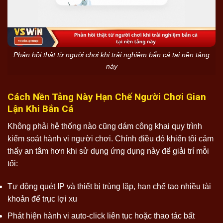
Phản hồi thật từ người chơi khi trải nghiệm bắn cá tại nền tảng
này
Cách Nền Tảng Này Hạn Chế Người Chơi Gian
Lận Khi Bắn Cá
Không phải hệ thống nào cũng dám công khai quy trình
kiểm soát hành vi người chơi. Chính điều đó khiến tôi cảm
thấy an tâm hơn khi sử dụng ứng dụng này để giải trí mỗi
tối:
Tự động quét IP và thiết bị trùng lặp, hạn chế tạo nhiều tài
khoản để trục lợi xu
Phát hiện hành vi auto-click liên tục hoặc thao tác bất