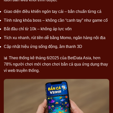
Giao diện điều khiển ngón tay cái – bắn chuẩn từng cá
Tính năng khóa boss – không cần “canh tay” như game cổ
Bắt đầu chỉ từ 10k – không áp lực vốn
Tích xu nhanh, rút tiền dễ bằng Momo, ngân hàng nội địa
Cập nhật hiệu ứng sống động, âm thanh 3D
📊 Theo thống kê tháng 6/2025 của BetData Asia, hơn
78% người chơi mới chọn chơi bắn cá qua ứng dụng thay
vì web truyền thống.