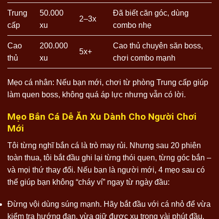
Trung
50.000
Đã biết căn góc, dùng
2–3x
cấp
xu
combo nhẹ
Cao
200.000
Cao thủ chuyên săn boss,
5x+
thủ
xu
chơi combo mạnh
Mẹo cá nhân: Nếu bạn mới, chơi từ phòng Trung cấp giúp
làm quen boss, không quá áp lực nhưng vẫn có lời.
Mẹo Bắn Cá Dễ Ăn Xu Dành Cho Người Chơi
Mới
Tôi từng nghĩ bắn cá là trò may rủi. Nhưng sau 20 phiên
toàn thua, tôi bắt đầu ghi lại từng thói quen, từng góc bắn –
và mọi thứ thay đổi. Nếu bạn là người mới, 4 mẹo sau có
thể giúp bạn không “cháy ví” ngay từ ngày đầu:
Đừng vội dùng súng mạnh. Hãy bắt đầu với cá nhỏ để vừa
kiểm tra hướng đạn, vừa giữ được xu trong vài phút đầu.