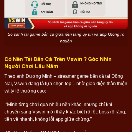
So sánh tải game bắn cá giữa nền tảng uy tín và app không rõ
nguồn
Có Nên Tải Bắn Cá Trên Vswin ? Góc Nhìn
Người Chơi Lâu Năm
Theo anh Dương Minh – streamer game bắn cá tại Đồng
Nai, Vswin đang là lựa chọn top 1 nhờ giao diện thân thiện
và tỷ lệ thưởng cao:
“Mình từng chơi qua nhiều nền khác, nhưng chỉ khi
chuyển sang Vswin mới thấy khác biệt rõ rệt: boss rõ ràng,
tiền về nhanh, không lỗi app giữa chừng.”