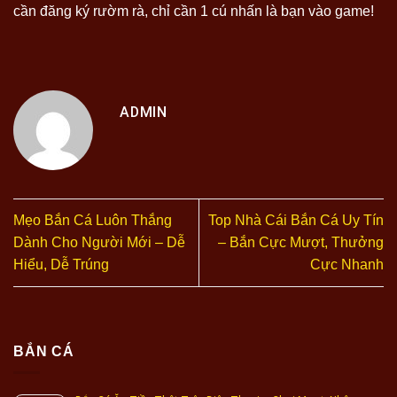
cần đăng ký rườm rà, chỉ cần 1 cú nhấn là bạn vào game!
ADMIN
Mẹo Bắn Cá Luôn Thắng
Top Nhà Cái Bắn Cá Uy Tín
Dành Cho Người Mới – Dễ
– Bắn Cực Mượt, Thưởng
Hiểu, Dễ Trúng
Cực Nhanh
BẮN CÁ