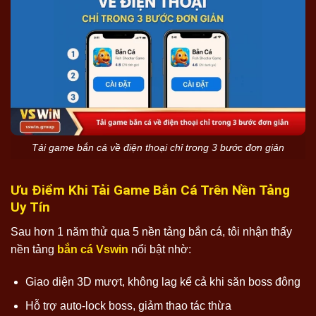
Tải game bắn cá về điện thoại chỉ trong 3 bước đơn giản
Ưu Điểm Khi Tải Game Bắn Cá Trên Nền Tảng
Uy Tín
Sau hơn 1 năm thử qua 5 nền tảng bắn cá, tôi nhận thấy
nền tảng
bắn cá Vswin
nổi bật nhờ:
Giao diện 3D mượt, không lag kể cả khi săn boss đông
Hỗ trợ auto-lock boss, giảm thao tác thừa