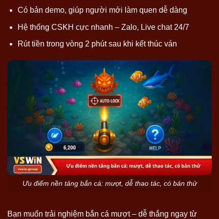
Có bản demo, giúp người mới làm quen dễ dàng
Hệ thống CSKH cực nhanh – Zalo, Live chat 24/7
Rút tiền trong vòng 2 phút sau khi kết thúc ván
Ưu điểm nền tảng bắn cá: mượt, dễ thao tác, có bản thử
Bạn muốn trải nghiệm bắn cá mượt – dễ thắng ngay từ