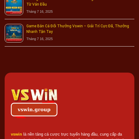
Từ Ván Đầu
Tháng 7 16, 2025
Game Bắn Cá Đổi Thưởng Vswin – Giải Trí Cực Đã, Thưởng
Nhanh Tận Tay
Tháng 7 16, 2025
vswin
là nền tảng cá cược trực tuyến hàng đầu, cung cấp đa