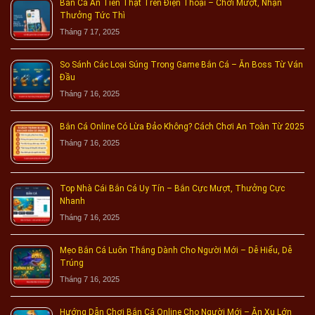
Bắn Cá Ăn Tiền Thật Trên Điện Thoại – Chơi Mượt, Nhận
Thưởng Tức Thì
Tháng 7 17, 2025
So Sánh Các Loại Súng Trong Game Bắn Cá – Ăn Boss Từ Ván
Đầu
Tháng 7 16, 2025
Bắn Cá Online Có Lừa Đảo Không? Cách Chơi An Toàn Từ 2025
Tháng 7 16, 2025
Top Nhà Cái Bắn Cá Uy Tín – Bắn Cực Mượt, Thưởng Cực
Nhanh
Tháng 7 16, 2025
Mẹo Bắn Cá Luôn Thắng Dành Cho Người Mới – Dễ Hiểu, Dễ
Trúng
Tháng 7 16, 2025
Hướng Dẫn Chơi Bắn Cá Online Cho Người Mới – Ăn Xu Lớn